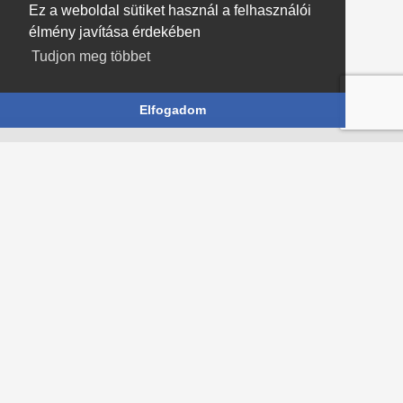
Ez a weboldal sütiket használ a felhasználói
élmény javítása érdekében
Tudjon meg többet
Elfogadom
Főoldal
Asztali alkalmazások
Webes alkalmazások
Vállalati rendszerek
Szakmai cikkek
Referenciák
Adatvédelmi szabályzat
+36 20 438 13 77
info@swarf.hu