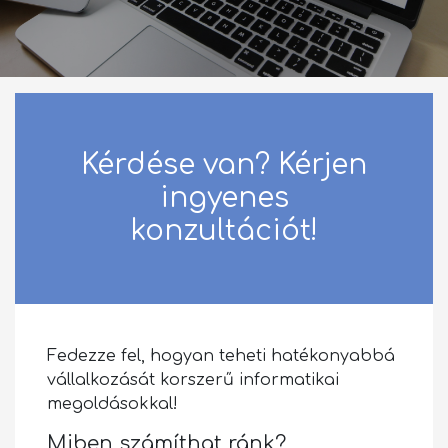
Kérdése van? Kérjen
ingyenes
konzultációt!
Fedezze fel, hogyan teheti hatékonyabbá
vállalkozását korszerű informatikai
megoldásokkal!
Miben számíthat ránk?